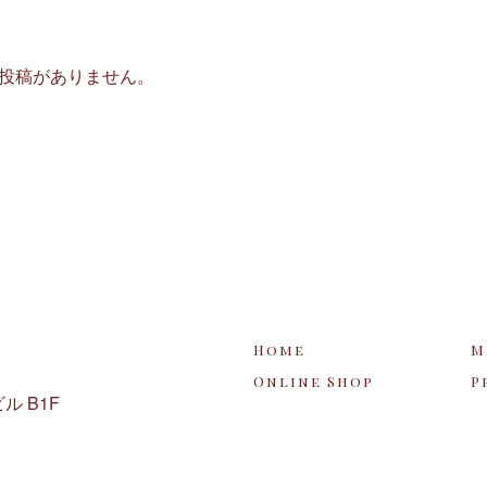
投稿があり ま せ ん 。
Home
M
Online Shop
P
 B 1 F