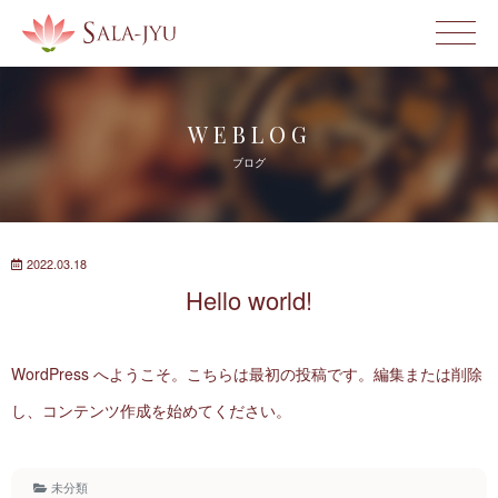
WE B L O G
ブ ロ グ
2022.03.18
Hello wo r l d !
WordPress へようこそ。こちらは最初の投稿です。編集または削除
し、コンテンツ作成を始めてく だ さ い 。
未分類