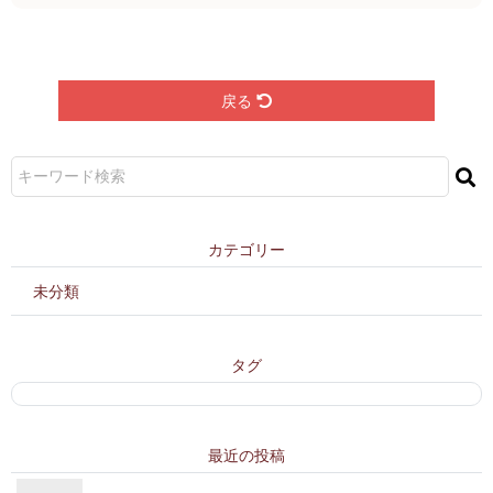
戻る
カ テ ゴ リ ー
未分類
タ グ
最 近 の 投 稿